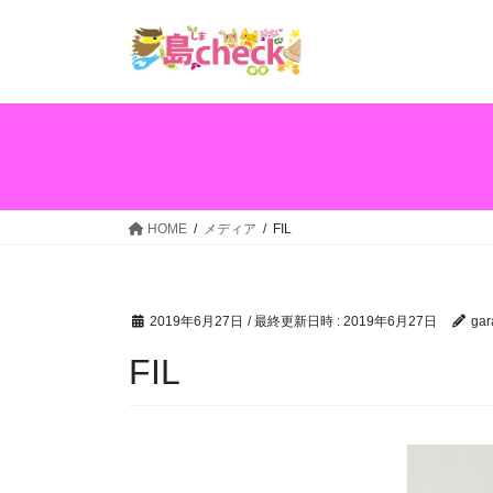
コ
ナ
ン
ビ
テ
ゲ
ン
ー
ツ
シ
へ
ョ
ス
ン
キ
に
ッ
移
HOME
メディア
FIL
プ
動
2019年6月27日
/ 最終更新日時 :
2019年6月27日
gar
FIL